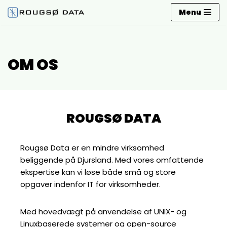
Menu
Skip
to
content
OM OS
ROUGSØ DATA
Rougsø Data er en mindre virksomhed
beliggende på Djursland. Med vores omfattende
ekspertise kan vi løse både små og store
opgaver indenfor IT for virksomheder.
Med hovedvægt på anvendelse af UNIX- og
Linuxbaserede systemer og open-source